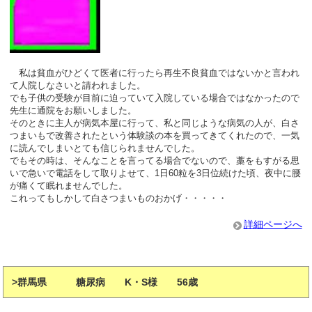
私は貧血がひどくて医者に行ったら再生不良貧血ではないかと言われ
て人院しなさいと請われました。
でも子供の受験が目前に迫っていて入院している場合ではなかったので
先生に通院をお願いしました。
そのときに主人が病気本屋に行って、私と同じような病気の人が、白さ
つまいもで改善されたという体験談の本を買ってきてくれたので、一気
に読んでしまいとても信じられませんでした。
でもその時は、そんなことを言ってる場合でないので、藁をもすがる思
いで急いで電話をして取りよせて、1日60粒を3日位続けた頃、夜中に腰
が痛くて眠れませんでした。
これってもしかして白さつまいものおかげ・・・・・
詳細ページへ
>群馬県 糖尿病 K・S様 56歳