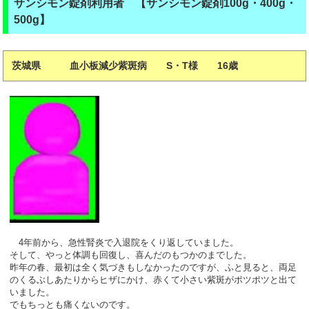
サンシモン錠剤利用者 【サンシモン錠剤100g・400g・
500g】
茨城県 血小板減少紫斑病 S・T様 16歳
4年前から、急性腎炎で入退院をくり返していました。
そして、やっと体調も回復し、喜んだのもつかのまでした。
昨年の春、最初は全く気づきもしなかったのですが、ふと見ると、両足
のくるぶしあたりからヒザにかけ、赤くて小さい紫斑がポツポツと出て
いました。
でもちっとも痛くないのです。