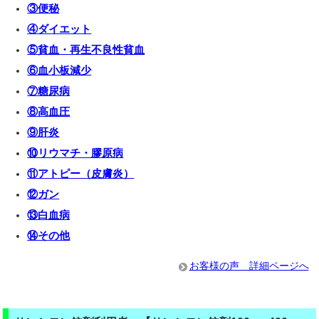
③便秘
④ダイエット
⑤貧血・再生不良性貧血
⑥血小板減少
⑦糖尿病
⑧高血圧
⑨肝炎
⑩リウマチ・膠原病
⑪アトピー（皮膚炎）
⑫ガン
⑬白血病
⑭その他
お客様の声 詳細ページへ