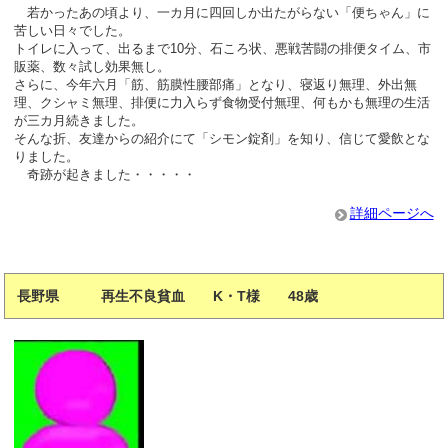
若かったあの頃より、一カ月に四回しか出たがらない「便ちゃん」に
苦しい日々でした。
トイレに入って、出るまで10分、石ころ状、悪戦苦闘の排便タイム、市
販薬、数々試し効果無し。
さらに、今年六月「筋、筋膜性腰部痛」となり、寝返り無理、外出無
理、クシャミ無理、排便に力入らず食物受付無理、何もかも無理の生活
が三カ月続きました。
そんな折、友達からの紹介にて「シモン錠剤」を知り、信じて愛飲とな
りました。
奇跡が起きました・・・・・
詳細ページへ
長野県 再生不良貧血 K・T様 48歳