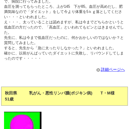
で、病院に行ってみました。
血圧を測ってもらったところ、上が145 下が85。血圧が高めだし、肥
満気味なので「ダイエット」をして今より体重を5ｋｇ落としてくださ
い・・・といわれました。
え・・・、太っていることは認めますが、私は今までどちらかというと
低血圧の方だったので、「高血圧」といわれてもピンとはきませんでし
た。
先生に、私は今まで低血圧だったのに、何かおかしいのではないか？と
質問してみました。
すると、先生から「急に太ったりしなかった？」といわれました。
確かに、以前がんばっていたダイエットに失敗し、リバウンドしてしま
ったのです・・・・・
詳細ページへ
秋田県 乳がん・悪性リンパ腫(ポジキン病) T・M様
51歳