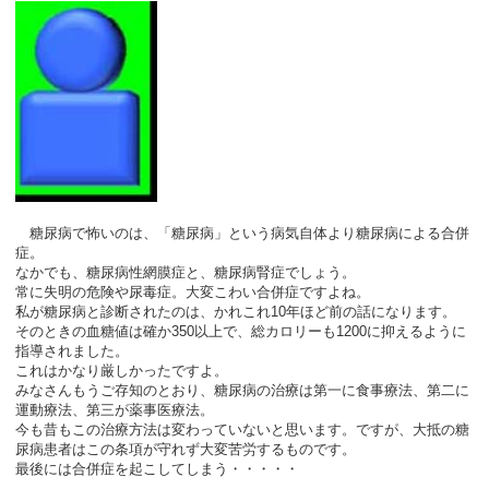
糖尿病で怖いのは、「糖尿病」という病気自体より糖尿病による合併
症。
なかでも、糖尿病性網膜症と、糖尿病腎症でしょう。
常に失明の危険や尿毒症。大変こわい合併症ですよね。
私が糖尿病と診断されたのは、かれこれ10年ほど前の話になります。
そのときの血糖値は確か350以上で、総カロリーも1200に抑えるように
指導されました。
これはかなり厳しかったですよ。
みなさんもうご存知のとおり、糖尿病の治療は第一に食事療法、第二に
運動療法、第三が薬事医療法。
今も昔もこの治療方法は変わっていないと思います。ですが、大抵の糖
尿病患者はこの条項が守れず大変苦労するものです。
最後には合併症を起こしてしまう・・・・・