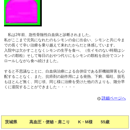
私は2年前、急性骨髄性白血病と診断されました。
私がここまで元気になれたのもシモンの会に出会い、シモンと共に今ま
での長くて辛い治療を乗り越えて来れたからだと体感しています。
入院中は欠かすことなくシモンの生芋を食べ、（生イモのない時期はシ
モンの顆粒）そして毎日のおやつ代りにもシモンの顆粒を自分でコント
ロールしながら食べ続けました。
すると不思議なことに、白血病治療による合併症である肝機能障害も心
配することなく、また、抗癌剤の副作用による発熱、下痢、嘔吐、脱毛
もほとんど無く、同じ頃、同じ様に治療を受けた他の方よりも、随分早
くに退院することができました・・・・・
詳細ページへ
茨城県 高血圧・便秘・肩こり K・M様 55歳