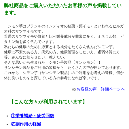
弊社商品をご購入いただいたお客様の声を掲載してい
ます。
シモン芋はブラジルのインディオの秘薬（薬イモ）といわれるヒルガ
オ科のサツマイモです。
普通のサツマイモや野菜と比べ栄養成分が非常に多く、ミネラル類、ビ
タミン類を多く含んでいます。
私たちの健康のために必要とする成分をたくさん含んだシモン芋。
健康に不安のある方、病気の方、健康管理をしたい方、虚弱体質に方
等、みんなに知らせたい、教えたい。
そんな思いから生まれた シモン芋製品【サンシモン】！
サンシモン製品をご利用の皆様から たくさんの声が届いております。
これから シモン芋（サンシモン製品）のご利用をお考えの皆様、何か
体に良いものをと探している方の参考になれば幸いです。
お客様の声 詳細ページへ
【こんな方々が利用されています】
①栄養補給・疲労回復
②副作用の軽減